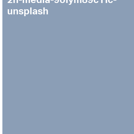
2h-media-9oIym89cYIc-
unsplash